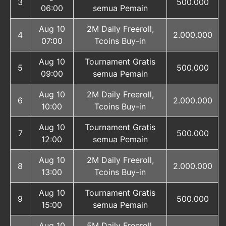
3
500.000
06:00
semua Pemain
Aug 10
2M Daily Freeroll,
4
2.000.000
07:00
Tcoins Buy-in
Aug 10
Tournament Gratis
5
500.000
09:00
semua Pemain
Aug 10
2M Daily Freeroll,
6
2.000.000
10:00
Tcoins Buy-in
Aug 10
Tournament Gratis
7
500.000
12:00
semua Pemain
Aug 10
2M Daily Freeroll,
8
2.000.000
13:00
Tcoins Buy-in
Aug 10
Tournament Gratis
9
500.000
15:00
semua Pemain
Aug 10
5M Daily Freeroll,