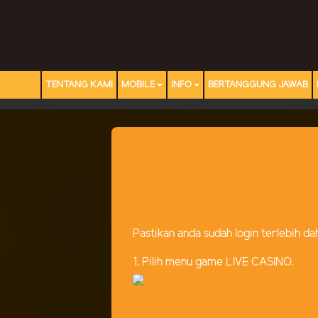
TENTANG KAMI
MOBILE
INFO
BERTANGGUNG JAWAB
Pastikan anda sudah login terlebih d
1. Pilih menu game LIVE CASINO.