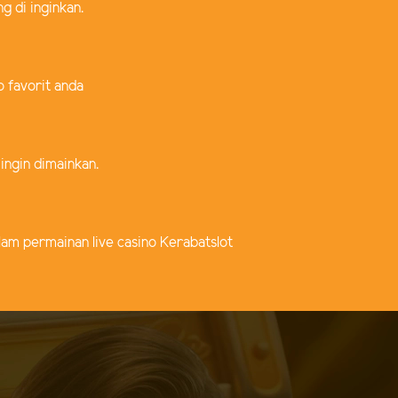
ng di inginkan.
no favorit anda
ingin dimainkan.
lam permainan live casino Kerabatslot