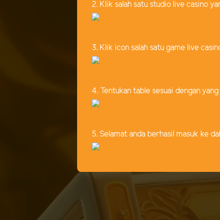
2. Klik salah satu studio live casino ya
3. Klik icon salah satu game live casi
4. Tentukan table sesuai dengan yang 
5. Selamat anda berhasil masuk ke da