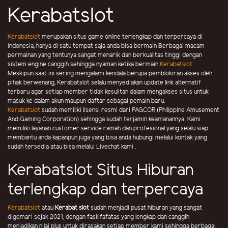
Kerabatslot
Kerabatslot
merupakan situs game online terlengkap dan terpercaya di
indonesia, hanya di satu tempat saja anda bisa bermain Berbagai macam
permainan yang tentunya sangat menarik dan berkualitas tinggi dengan
sistem engine canggih sehingga nyaman ketika bermain
Kerabatslot.
Meskipun saat ini sering mengalami kendala berupa pemblokiran akses oleh
pihak berwenang, Kerabatslot selalu menyediakan update link alternatif
terbaru agar setiap member tidak kesulitan dalam mengakses situs untuk
masuk ke dalam akun maupun daftar sebagai pemain baru.
Kerabatslot
sudah memiliki lisensi resmi dari PAGCOR (Philippine Amusement
And Gaming Corporation) sehingga sudah terjamin keamanannya. Kami
memiliki layanan customer service ramah dan profesional yang selalu siap
membantu anda kapanpun juga yang bisa anda hubungi melalui kontak yang
sudah tersedia atau bisa melalui Livechat kami .
Kerabatslot Situs Hiburan
terlengkap dan terpercaya
Kerabatslot
atau
Kerabat slot
sudah menjadi pusat hiburan yang sangat
digemari sejak 2021, dengan fasilifafatas yang lengkap dan canggih
menjadikan nilai plus untuk dirasakan setiap member kami sehingga berbagai