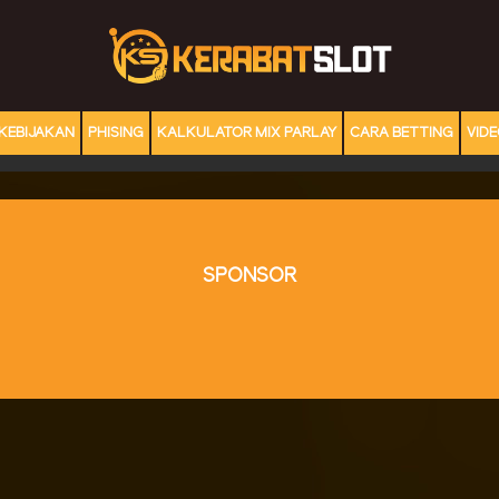
KEBIJAKAN
PHISING
KALKULATOR MIX PARLAY
CARA BETTING
VID
SPONSOR