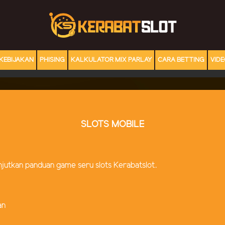
KEBIJAKAN
PHISING
KALKULATOR MIX PARLAY
CARA BETTING
VID
SLOTS MOBILE
njutkan panduan game seru slots Kerabatslot.
an