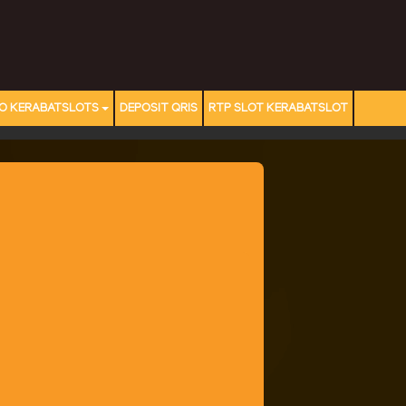
EO KERABATSLOTS
DEPOSIT QRIS
RTP SLOT KERABATSLOT